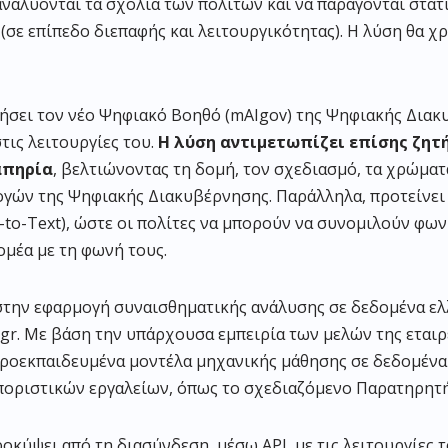
αναλύονται τα σχόλια των πολιτών και να παράγονται στατ
σε επίπεδο διεπαφής και λειτουργικότητας). Η λύση θα χ
οιήσει τον νέο Ψηφιακό Βοηθό (mAIgov) της Ψηφιακής Δια
τις λειτουργίες του.
Η λύση αντιμετωπίζει επίσης ζητ
απηρία
, βελτιώνοντας τη δομή, τον σχεδιασμό, τα χρώματ
γών της Ψηφιακής Διακυβέρνησης. Παράλληλα, προτείνει
-to-Text), ώστε οι πολίτες να μπορούν να συνομιλούν φων
ομέα με τη φωνή τους.
στην εφαρμογή συναισθηματικής ανάλυσης σε δεδομένα ελ
r. Με βάση την υπάρχουσα εμπειρία των μελών της εταιρεία
προεκπαιδευμένα μοντέλα μηχανικής μάθησης σε δεδομένα
ποριστικών εργαλείων, όπως το σχεδιαζόμενο Παρατηρητή
ύψει από τη διασύνδεση, μέσω API, με τις λειτουργίες το