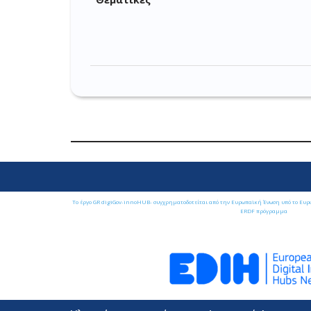
Το έργο GR digiGov-innoHUB- συγχρηματοδοτείται από την Ευρωπαϊκή Ένωση υπό το Ευρ
ERDF πρόγραμμα