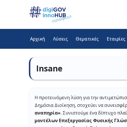
Μεταπηδήστε
στο
περιεχόμενο
Αρχική
Λύσεις
Θεματικές
Εταιρίες
Insane
Η προτεινόμενη λύση για την αντιμετώπιση
Δημόσια Διοίκηση, στοχεύει να συνεισφέρ
αναπηρία»
. Συνιστούμε ένα δίπτυχο πλα
μοντέλων Επεξεργασίας Φυσικής Γλώσσ