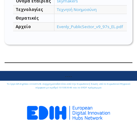
Όνομα Εταιρίας
skymakers
Τεχνολογίες
Τεχνητή Νοημοσύνη
Θεματικές
Αρχείο
Evenly_PublicSector_v9_97s_EL.pdf
----
Το έργο GR digiGov-innoHUB- συγχρηματοδοτείται από την Ευρωπαϊκή Ένωση υπό το Ευρωπαϊκό Ψηφιακό
σύμφωνο με αριθμό 101083646 και το ERDF πρόγραμμα