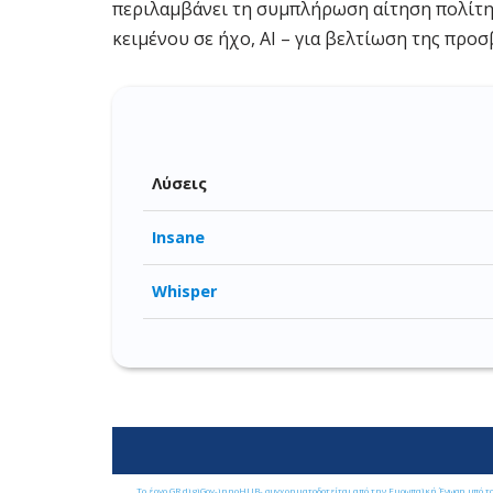
περιλαμβάνει τη συμπλήρωση αίτηση πολίτη
κειμένου σε ήχο, ΑΙ – για βελτίωση της πρ
Λύσεις
Insane
Whisper
Το έργο GR digiGov-innoHUB- συγχρηματοδοτείται από την Ευρωπαϊκή Ένωση υπό 