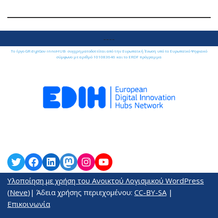
----
Το έργο GR digiGov-innoHUB- συγχρηματοδοτείται από την Ευρωπαϊκή Ένωση υπό το Ευρωπαϊκό Ψηφιακό
σύμφωνο με αριθμό 101083646 και το ERDF πρόγραμμα
Υλοποίηση με χρήση του Ανοικτού Λογισμικού
WordPress
(
Neve
)| Άδεια χρήσης περιεχομένου:
CC-BY-SA
|
Επικοινωνία