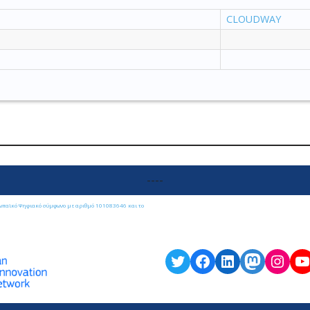
CLOUDWAY
----
ωπαϊκό Ψηφιακό σύμφωνο με αριθμό 101083646 και το