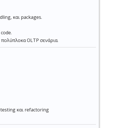
ling, και packages.
 code.
σε πολύπλοκα OLTP σενάρια.
esting και refactoring