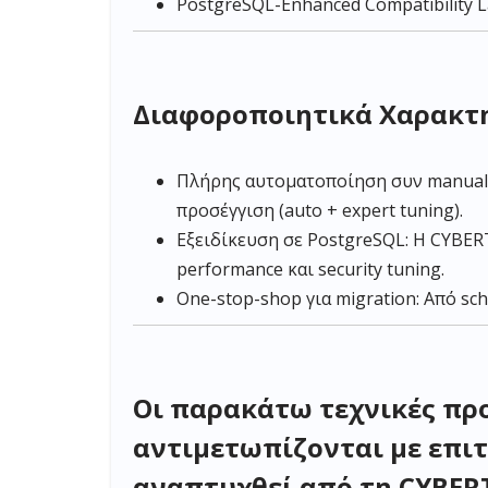
PostgreSQL-Enhanced Compatibility La
Διαφοροποιητικά Χαρακτηρ
Πλήρης αυτοματοποίηση συν manual f
προσέγγιση (auto + expert tuning).
Εξειδίκευση σε PostgreSQL: H CYBER
performance και security tuning.
One-stop-shop για migration: Από sch
Οι παρακάτω τεχνικές προ
αντιμετωπίζονται με επι
αναπτυχθεί από τη CYBER