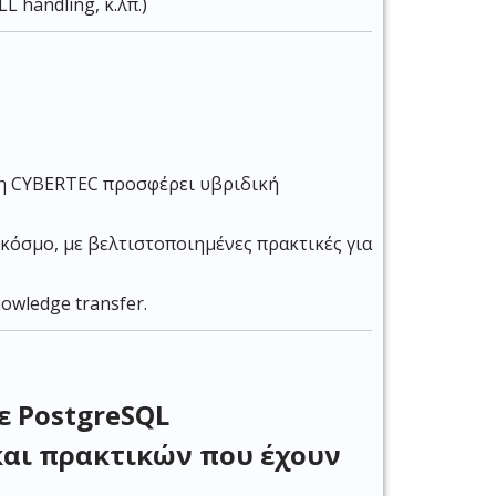
 handling, κ.λπ.)
, η CYBERTEC προσφέρει υβριδική
κόσμο, με βελτιστοποιημένες πρακτικές για
nowledge transfer.
ε PostgreSQL
και πρακτικών που έχουν