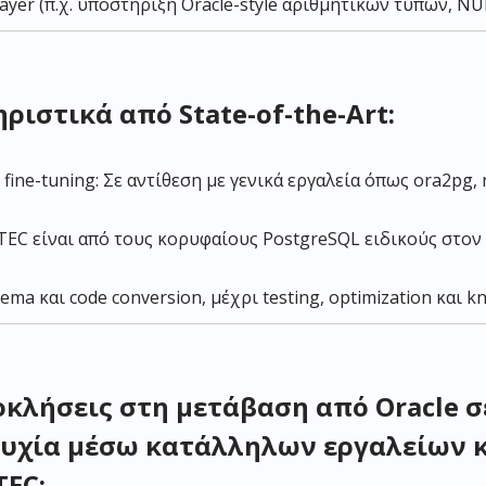
yer (π.χ. υποστήριξη Oracle-style αριθμητικών τύπων, NULL
ιστικά από State-of-the-Art:
ine-tuning: Σε αντίθεση με γενικά εργαλεία όπως ora2pg
TEC είναι από τους κορυφαίους PostgreSQL ειδικούς στον 
ema και code conversion, μέχρι testing, optimization και k
κλήσεις στη μετάβαση από Oracle σ
τυχία μέσω κατάλληλων εργαλείων 
TEC: