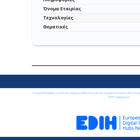
Όνομα Εταιρίας
Τεχνολογίες
Θεματικές
Το έργο GR digiGov-innoHUB- συγχρηματοδοτείται από την Ευρωπαϊκή Ένωση υπό το Ευρ
ERDF πρόγραμμα