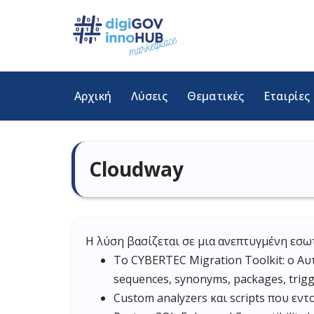
Μεταπηδήστε
στο
περιεχόμενο
Αρχική
Λύσεις
Θεματικές
Εταιρίες
Cloudway
Η λύση βασίζεται σε μια ανεπτυγμένη εσ
Το CYBERTEC Migration Toolkit: o Αυ
sequences, synonyms, packages, trigg
Custom analyzers και scripts που εντ