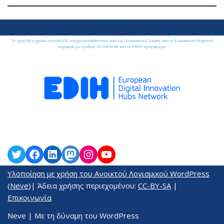
----
Το έργο GR digiGov-innoHUB- συγχρηματοδοτείται από την Ευρωπαϊκή Ένωση υπό το Ευρωπαϊκό Ψηφιακό
σύμφωνο με αριθμό 101083646 και το ERDF πρόγραμμα
Υλοποίηση με χρήση του Ανοικτού Λογισμικού
WordPress
(
Neve
)| Άδεια χρήσης περιεχομένου:
CC-BY-SA
|
Επικοινωνία
Neve
| Με τη δύναμη του
WordPress