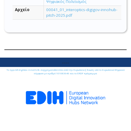
Ψηφιακός Πολιτισμός
Αρχείο
00041_01_interoptics-digigov-innohub-
pitch-2025.pdf
----
Το έργο GR digiGov-innoHUB- συγχρηματοδοτείται από την Ευρωπαϊκή Ένωση υπό το Ευρωπαϊκό Ψηφιακό
σύμφωνο με αριθμό 101083646 και το ERDF πρόγραμμα