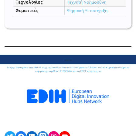
Τεχνολογίες
Τεχνητή Νοημοσύνη
Θεματικές
Ψηφιακή Υποστήριξη
----
Το έργο GR digiGov-innoHUB- συγχρηματοδοτείται από την Ευρωπαϊκή Ένωση υπό το Ευρωπαϊκό Ψηφιακό
σύμφωνο με αριθμό 101083646 και το ERDF πρόγραμμα