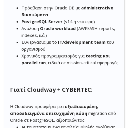
Πρόσβαση στην Oracle DB με
administrative
δικαιώματα
PostgreSQL Server
(v14 ή νεότερη)
Ανάλυση
Oracle workload
(AWR/ASH reports,
indexes, κ.ά.)
Συνεργασία με το
IT/development team
του
οργανισμού
Χρονικός προγραμματισμός για
testing και
parallel run
, ειδικά σε mission-critical εφαρμογές
Γιατί Cloudway + CYBERTEC;
Η Cloudway προσφέρει μια
εξειδικευμένη,
αποδεδειγμένα επιτυχημένη λύση
migration από
Oracle σε PostgreSQL, αξιοποιώντας:
Αυτοματοποιημένα εργαλεία υψηλής ακρίβειας