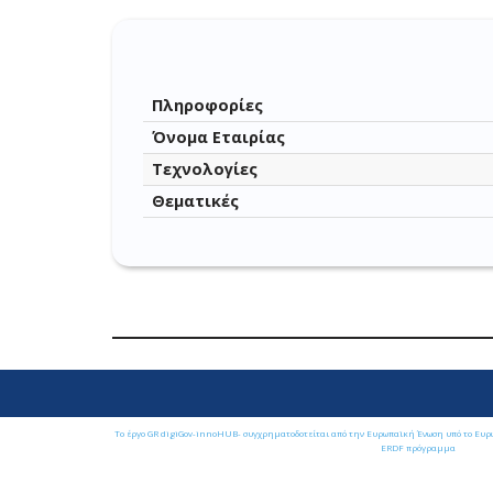
Πληροφορίες
Όνομα Εταιρίας
Τεχνολογίες
Θεματικές
Το έργο GR digiGov-innoHUB- συγχρηματοδοτείται από την Ευρωπαϊκή Ένωση υπό το Ευρ
ERDF πρόγραμμα