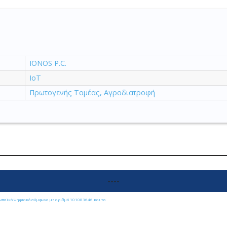
IONOS P.C.
IoT
Πρωτογενής Τομέας, Αγροδιατροφή
----
ωπαϊκό Ψηφιακό σύμφωνο με αριθμό 101083646 και το