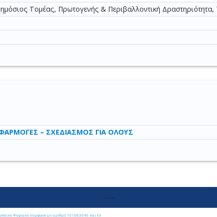
Δημόσιος Τομέας, Πρωτογενής & Περιβαλλοντική Δραστηριότητα, 
ΕΦΑΡΜΟΓΕΣ – ΣΧΕΔΙΑΣΜΟΣ ΓΙΑ ΟΛΟΥΣ
----
ωπαϊκό Ψηφιακό σύμφωνο με αριθμό 101083646 και το