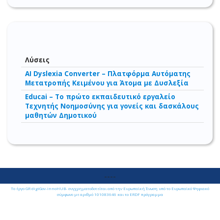
Λύσεις
AI Dyslexia Converter – Πλατφόρμα Αυτόματης
Μετατροπής Κειμένου για Άτομα με Δυσλεξία
Educai – Το πρώτο εκπαιδευτικό εργαλείο
Τεχνητής Νοημοσύνης για γονείς και δασκάλους
μαθητών Δημοτικού
----
Το έργο GR digiGov-innoHUB- συγχρηματοδοτείται από την Ευρωπαϊκή Ένωση υπό το Ευρωπαϊκό Ψηφιακό
σύμφωνο με αριθμό 101083646 και το ERDF πρόγραμμα