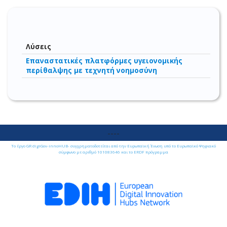
Λύσεις
Επαναστατικές πλατφόρμες υγειονομικής
περίθαλψης με τεχνητή νοημοσύνη
----
Το έργο GR digiGov-innoHUB- συγχρηματοδοτείται από την Ευρωπαϊκή Ένωση υπό το Ευρωπαϊκό Ψηφιακό
σύμφωνο με αριθμό 101083646 και το ERDF πρόγραμμα