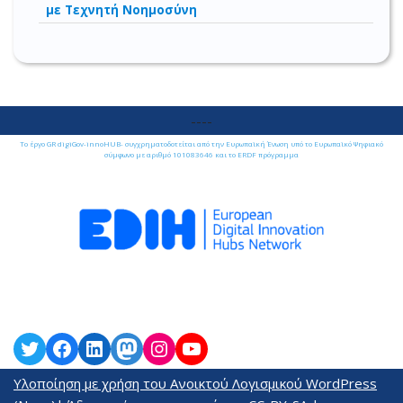
με Τεχνητή Νοημοσύνη
----
Το έργο GR digiGov-innoHUB- συγχρηματοδοτείται από την Ευρωπαϊκή Ένωση υπό το Ευρωπαϊκό Ψηφιακό
σύμφωνο με αριθμό 101083646 και το ERDF πρόγραμμα
Υλοποίηση με χρήση του Ανοικτού Λογισμικού
WordPress